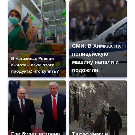
СМИ: В Химках на
полицейскую
В магазинах России
машину напали и
ажиотаж из-за этого
подожгли.
продукта: что купить?
Где будет встреча
Такую зиму в