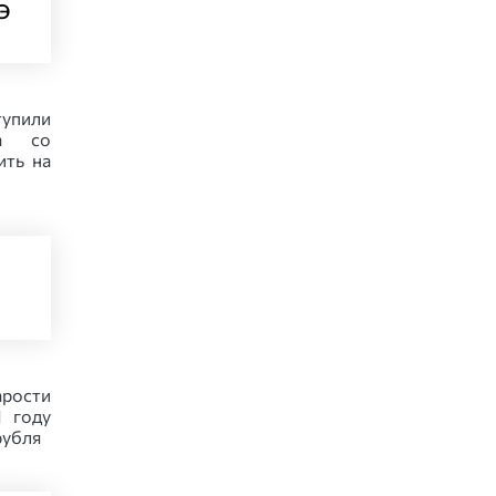
Э
упили
а со
ить на
рости
1 году
рубля