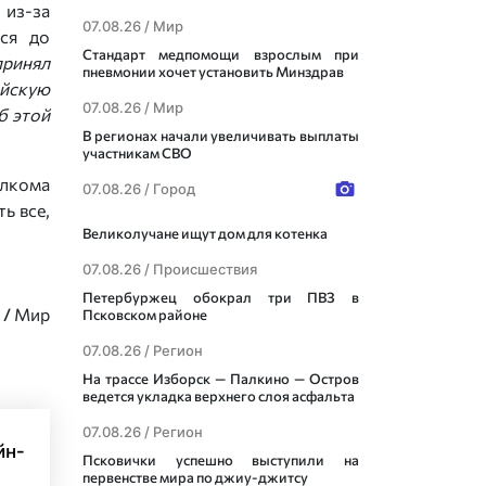
 из-за
07.08.26 /
Мир
тся до
Стандарт медпомощи взрослым при
принял
пневмонии хочет установить Минздрав
ийскую
07.08.26 /
Мир
б этой
В регионах начали увеличивать выплаты
участникам СВО
олкома
07.08.26 /
Город
ь все,
Великолучане ищут дом для котенка
07.08.26 /
Происшествия
Петербуржец обокрал три ПВЗ в
/
Мир
Псковском районе
07.08.26 /
Регион
На трассе Изборск — Палкино — Остров
ведется укладка верхнего слоя асфальта
07.08.26 /
Регион
йн-
Псковички успешно выступили на
первенстве мира по джиу-джитсу