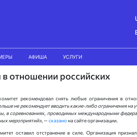
МЕРЫ
АФИША
УСЛУГИ
 в отношении российских
омитет рекомендовал снять любые ограничения в отн
ьше не рекомендует вводить какие-либо ограничения на у
ды, в соревнованиях, проводимых международными федер
ных мероприятий»
, —
сказано
на сайте организации.
итет оставил отстранение в силе. Организация признал