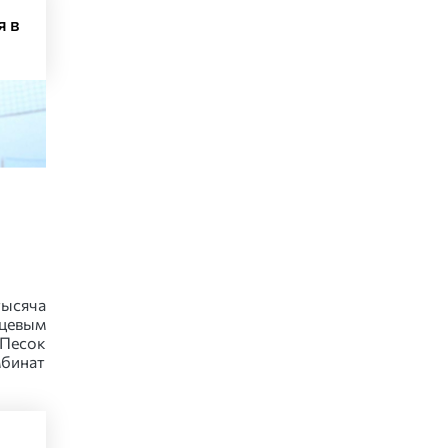
я в
ысяча
цевым
Песок
мбинат