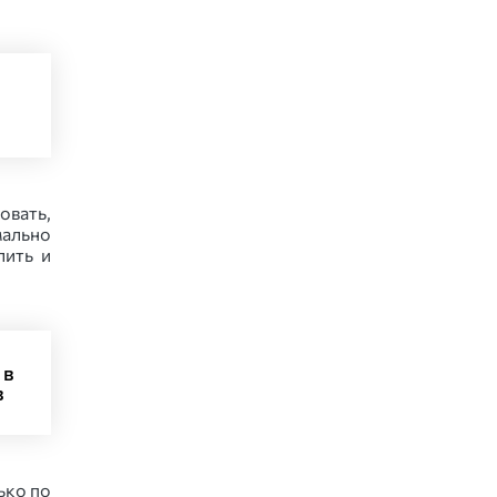
овать,
ально
лить и
 в
в
ько по