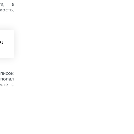
ги, а
кость,
од
список
попал
есте с