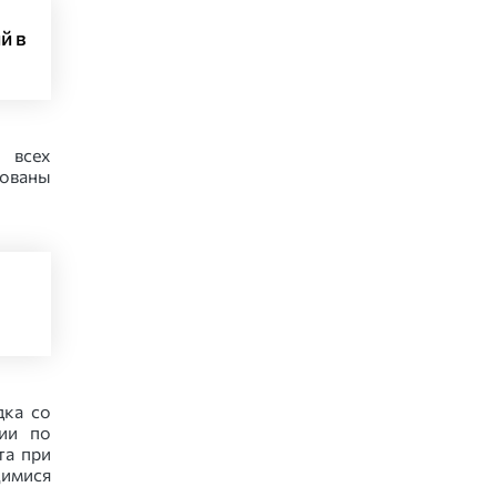
й в
 всех
рованы
дка со
ии по
та при
имися