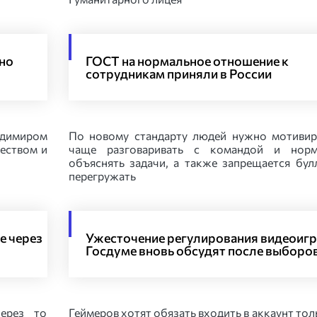
но
ГОСТ на нормальное отношение к
сотрудникам приняли в России
димиром
По новому стандарту людей нужно мотивир
еством и
чаще разговаривать с командой и норм
объяснять задачи, а также запрещается бул
перегружать
е через
Ужесточение регулирования видеоигр
Госдуме вновь обсудят после выборо
ерез то
Геймеров хотят обязать входить в аккаунт тол