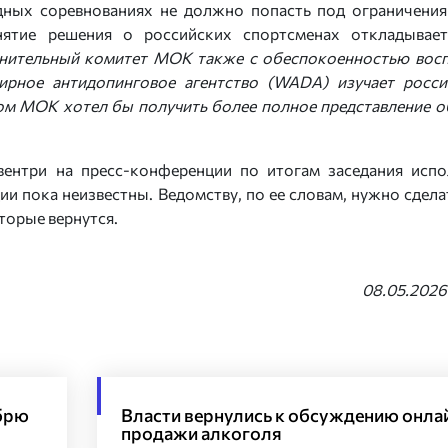
ных соревнованиях не должно попасть под ограничения
инятие решения о российских спортсменах откладывае
нительный комитет МОК также с обеспокоенностью вос
рное антидопинговое агентство (WADA) изучает росс
ом МОК хотел бы получить более полное представление о
вентри на пресс-конференции по итогам заседания исп
ии пока неизвестны. Ведомству, по ее словам, нужно сделат
торые вернутся.
08.05.2026
ябрю
Власти вернулись к обсуждению онла
продажи алкоголя