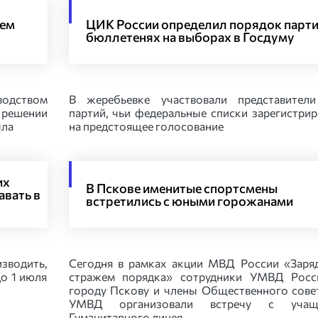
тем
ЦИК России определил порядок парти
бюллетенях на выборах в Госдуму
одством
В жеребьевке участвовали представители
 решении
партий, чьи федеральные списки зарегистри
ыла
на предстоящее голосование
их
В Пскове именитые спортсмены
авать в
встретились с юными горожанами
зводить,
Сегодня в рамках акции МВД России «Заря
до 1 июля
стражем порядка» сотрудники УМВД Росс
городу Пскову и члены Общественного сове
УМВД организовали встречу с учащ
Гуманитарного лицея