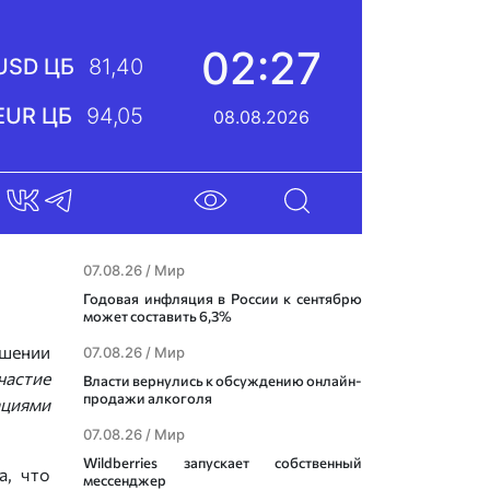
02:27
USD ЦБ
81,40
EUR ЦБ
94,05
08.08.2026
07.08.26 /
Мир
Годовая инфляция в России к сентябрю
может составить 6,3%
ошении
07.08.26 /
Мир
частие
Власти вернулись к обсуждению онлайн-
продажи алкоголя
ациями
07.08.26 /
Мир
Wildberries запускает собственный
а, что
мессенджер