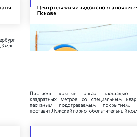
латы
Центр пляжных видов спорта появитс
Пскове
ербург —
,3 млн
Построят крытый ангар площадью т
квадратных метров со специальным квар
песчаным подогреваемым покрытием. 
поставит Лужский горно-обогатительный ко