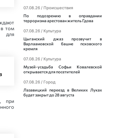
07.08.26 /
Происшествия
По подозрению в оправдании
терроризма арестован житель Гдова
ждают
 в том
07.08.26 /
Культура
и для
Цыганский джаз прозвучит в
Варлаамовской башне псковского
кремля
07.08.26 /
Культура
Музей-усадьба Софьи Ковалевской
открывается для посетителей
в
07.08.26 /
Город
Лазавицкий переезд в Великих Луках
будет закрыт до 28 августа
, при
енного