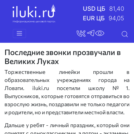
USD ЦБ
81,40
EUR ЦБ
94,05
Последние звонки прозвучали в
Великих Луках
Торжественные линейки прошли в
образовательных учреждениях города на
Ловати. iluki.ru посетили школу №1.
Выпускников, которые готовятся отправиться во
взрослую жизнь, поздравили не только педагоги
и родители, но и представители местной власти.
Дальше у ребят - личный праздник, который они
отметят с одноклассниками, а потом - экзамены.