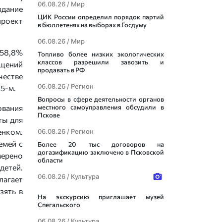
06.08.26 /
Мир
дание
ЦИК России определил порядок партий
роект
в бюллетенях на выборах в Госдуму
06.08.26 /
Мир
 58,8%
Топливо более низких экологических
классов разрешили завозить и
ащений
продавать в РФ
честве
06.08.26 /
Регион
25-м.
Вопросы в сфере деятельности органов
ования
местного самоуправления обсудили в
Пскове
ты для
енком.
06.08.26 /
Регион
емей с
Более 20 тыс договоров на
догазификацию заключено в Псковской
ерено
области
детей.
06.08.26 /
Культура
лагает
зять в
На экскурсию приглашает музей
Спегальского
06.08.26 /
Культура