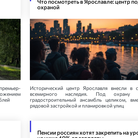
Что посмотреть в Ярославле: центр п
охраной
премьер-
Исторический центр Ярославля внесли в 
ожением
всемирного наследия. Под охрану 
блей
градостроительный ансамбль целиком, вм
рядовой застройкой и планировкой улиц
Пенсии россиян хотят закрепить на ур
не ниже 40% от зарплаты