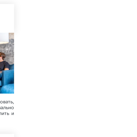
овать,
ально
лить и