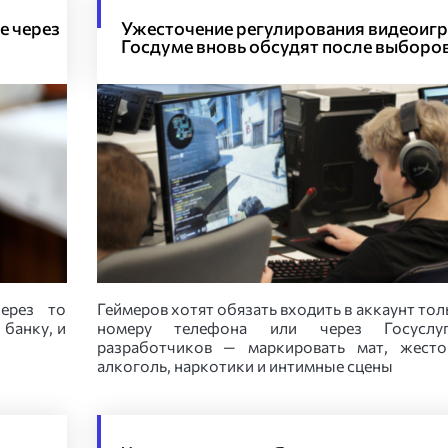
е через
Ужесточение регулирования видеоигр
Госдуме вновь обсудят после выборо
ерез то
Геймеров хотят обязать входить в аккаунт тол
 банку, и
номеру телефона или через Госуслу
разработчиков — маркировать мат, жесто
алкоголь, наркотики и интимные сцены