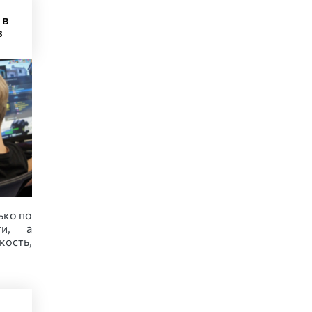
 в
в
ько по
ги, а
кость,