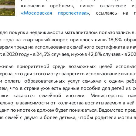
ключевых проблем», пишет отраслевое из
«Московская перспектива»
, ссылаясь на п
 для покупки недвижимости маткапиталом пользовались в
его года на квартирный вопрос пришлось лишь 18,8% обр
время тренд на использование семейного сертификата в ка
 2020 году - в 24,5% случаев, и уже в 42,8% случаев - в 20
 жилья приоритетной среди возможных целей использ
ерена, что для этого могут запретить использование выпла
и оплаты образовательных услуг семьями с одним реб
м, что в стране уже есть единые пособия для детей из с
овки касаются семейной ипотеки. Министерство нам
ельно, в зависимости от количества воспитываемых в ней 
нт по ипотеке должен будет понижаться. Ведомство пред
я семей с двумя и более детьми, чтобы родители могли в