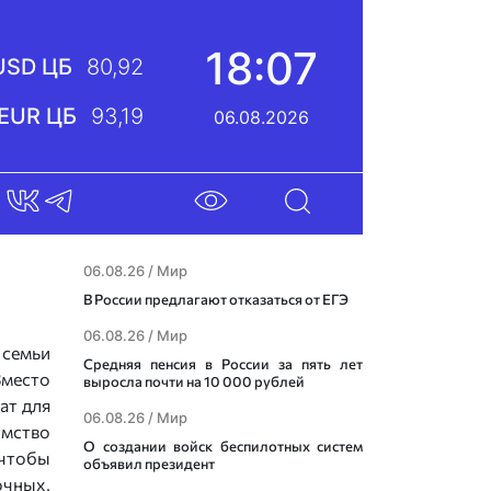
18:07
USD ЦБ
80,92
EUR ЦБ
93,19
06.08.2026
06.08.26 /
Мир
В России предлагают отказаться от ЕГЭ
06.08.26 /
Мир
 семьи
Средняя пенсия в России за пять лет
Вместо
выросла почти на 10 000 рублей
ат для
06.08.26 /
Мир
омство
О создании войск беспилотных систем
 чтобы
объявил президент
очных,