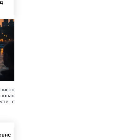
од
список
попал
есте с
овне