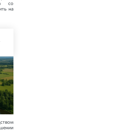
а со
ить на
м
ством
ешении