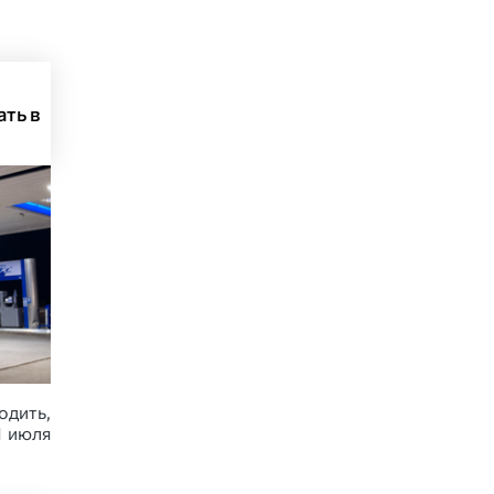
ать в
дить,
1 июля