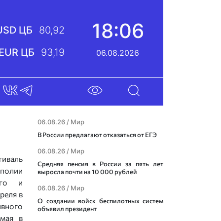
18:06
USD ЦБ
80,92
EUR ЦБ
93,19
06.08.2026
06.08.26 /
Мир
В России предлагают отказаться от ЕГЭ
06.08.26 /
Мир
иваль
Средняя пенсия в России за пять лет
ополии
выросла почти на 10 000 рублей
ого и
06.08.26 /
Мир
реля в
О создании войск беспилотных систем
ивного
объявил президент
мая в