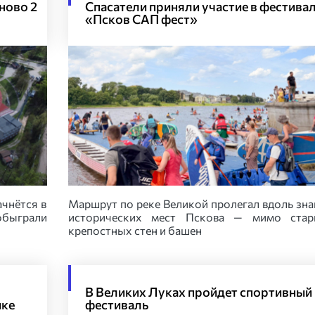
ново 2
Спасатели приняли участие в фестива
«Псков САП фест»
ачнётся в
Маршрут по реке Великой пролегал вдоль зн
обыграли
исторических мест Пскова — мимо стар
крепостных стен и башен
В Великих Луках пройдет спортивный
ике
фестиваль