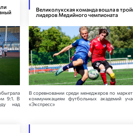
ели
Великолукская команда вошла в трой
аный
лидеров Медийного чемпионата
обыграла
В соревновании среди менеджеров по маркет
м 9:1. В
коммуникациям футбольных академий учас
еду над
«Экспресс»