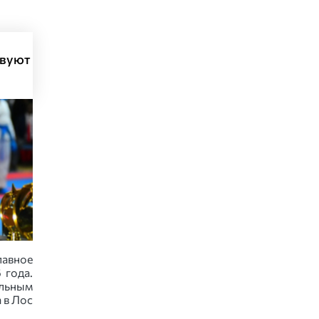
твуют
авное
 года.
льным
 в Лос