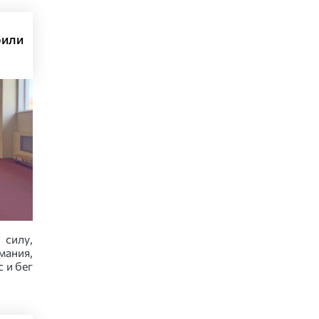
рили
силу,
мания,
 и бег