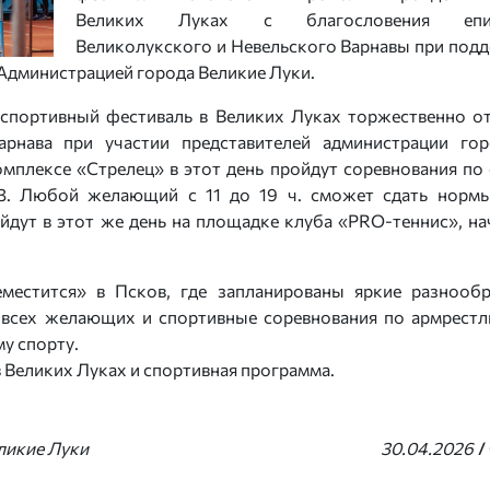
Великих Луках с благословения епи
Великолукского и Невельского Варнавы при под
 Администрацией города Великие Луки.
й спортивный фестиваль в Великих Луках торжественно о
арнава при участии представителей администрации го
мплексе «Стрелец» в этот день пройдут соревнования по
*3. Любой желающий с 11 до 19 ч. сможет сдать норм
йдут в этот же день на площадке клуба «PRO-теннис», на
местится» в Псков, где запланированы яркие разнооб
я всех желающих и спортивные соревнования по армрестл
у спорту.
Великих Луках и спортивная программа.
еликие Луки
30.04.2026
/