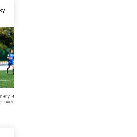
ку
ингу и
твует