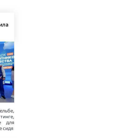
ила
ельбе,
тинге,
е для
е сидя