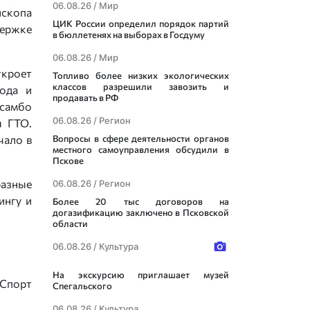
06.08.26 /
Мир
скопа
ЦИК России определил порядок партий
держке
в бюллетенях на выборах в Госдуму
06.08.26 /
Мир
ткроет
Топливо более низких экологических
классов разрешили завозить и
рода и
продавать в РФ
 самбо
06.08.26 /
Регион
ы ГТО.
чало в
Вопросы в сфере деятельности органов
местного самоуправления обсудили в
Пскове
разные
06.08.26 /
Регион
ингу и
Более 20 тыс договоров на
догазификацию заключено в Псковской
области
06.08.26 /
Культура
На экскурсию приглашает музей
Спорт
Спегальского
06.08.26 /
Культура