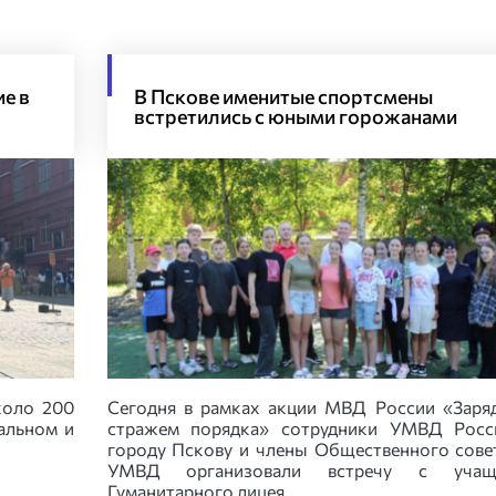
е в
В Пскове именитые спортсмены
встретились с юными горожанами
коло 200
Сегодня в рамках акции МВД России «Заря
альном и
стражем порядка» сотрудники УМВД Росс
городу Пскову и члены Общественного сове
УМВД организовали встречу с учащ
Гуманитарного лицея