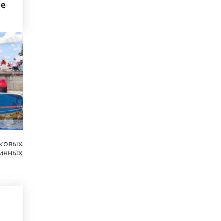
ле
аковых
инных