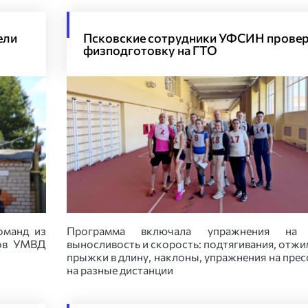
ели
Псковские сотрудники УФСИН прове
физподготовку на ГТО
оманд из
Программа включала упражнения на 
нов УМВД
выносливость и скорость: подтягивания, отжи
прыжки в длину, наклоны, упражнения на пресс
на разные дистанции