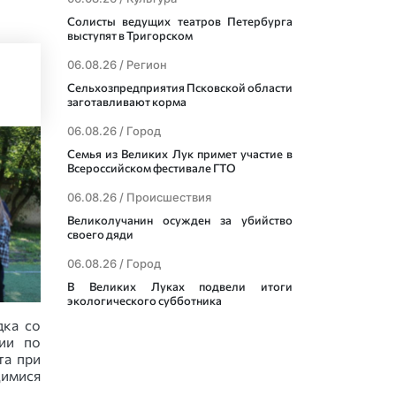
Солисты ведущих театров Петербурга
выступят в Тригорском
06.08.26 /
Регион
Сельхозпредприятия Псковской области
заготавливают корма
06.08.26 /
Город
Семья из Великих Лук примет участие в
Всероссийском фестивале ГТО
06.08.26 /
Происшествия
Великолучанин осужден за убийство
своего дяди
06.08.26 /
Город
В Великих Луках подвели итоги
экологического субботника
дка со
ии по
та при
имися