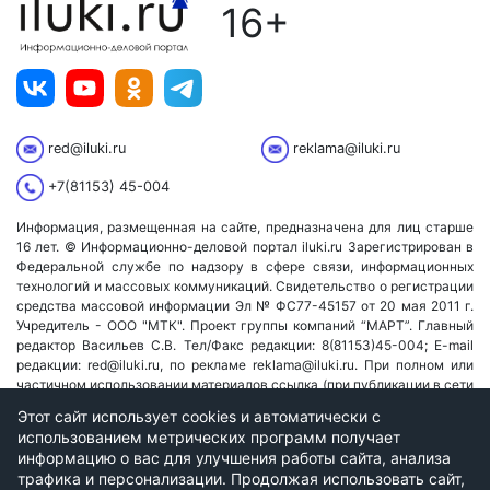
16+
red@iluki.ru
reklama@iluki.ru
+7(81153) 45-004
Информация, размещенная на сайте, предназначена для лиц старше
16 лет. © Информационно-деловой портал iluki.ru Зарегистрирован в
Федеральной службе по надзору в сфере связи, информационных
технологий и массовых коммуникаций. Свидетельство о регистрации
средства массовой информации Эл № ФС77-45157 от 20 мая 2011 г.
Учредитель - ООО "МТК". Проект группы компаний “МАРТ”. Главный
редактор Васильев С.В. Тел/Факс редакции: 8(81153)45-004; E-mail
редакции: red@iluki.ru, по рекламе reklama@iluki.ru. При полном или
частичном использовании материалов ссылка (при публикации в сети
Internet - гиперссылка) на iluki.ru обязательна!
Согласие на обработку
Этот сайт использует cookies и автоматически с
персональных данных
и
Политика конфиденциальности
использованием метрических программ получает
информацию о вас для улучшения работы сайта, анализа
© 2026 iluki.ru. Все права защищены.
трафика и персонализации. Продолжая использовать сайт,