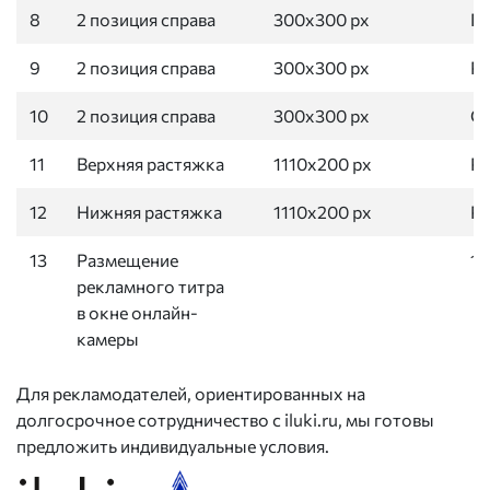
8
2 позиция справа
300х300 px
Гл
9
2 позиция справа
300х300 px
Ра
10
2 позиция справа
300х300 px
С
11
Верхняя растяжка
1110х200 px
Ра
12
Нижняя растяжка
1110х200 px
Ра
13
Размещение
1 
рекламного титра
в окне онлайн-
камеры
Для рекламодателей, ориентированных на
долгосрочное сотрудничество с iluki.ru, мы готовы
предложить индивидуальные условия.