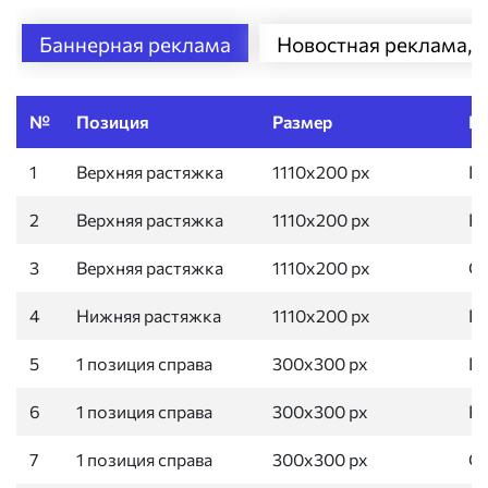
Баннерная реклама
Новостная реклама, п
№
Позиция
Размер
Р
1
Верхняя растяжка
1110х200 px
Гл
2
Верхняя растяжка
1110х200 px
Ра
3
Верхняя растяжка
1110х200 px
С
4
Нижняя растяжка
1110х200 px
Гл
5
1 позиция справа
300х300 px
Гл
6
1 позиция справа
300х300 px
Ра
7
1 позиция справа
300х300 px
С