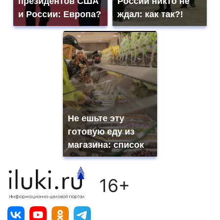
президентов США
России никто не
и России: Европа?
ждал: как так?!
Не ешьте эту
готовую еду из
магазина: список
16+