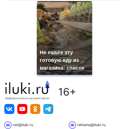
Не ешьте эту
готовую еду из
магазина: список
16+
red@iluki.ru
reklama@iluki.ru