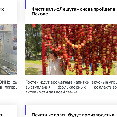
их
Фестиваль «Лешуга» снова пройдет в
Пскове
ВОИН» «9
Гостей ждут ароматные напитки, вкусные уго
й лагерь
выступления фольклорных коллекти
активности для всей семьи
ют
Печатные платы будут производить в