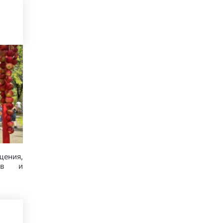
щения,
вов и