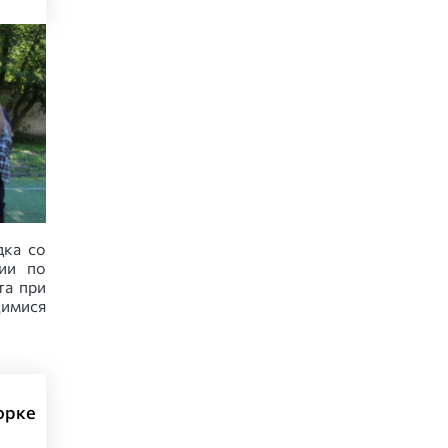
дка со
ии по
та при
имися
орке