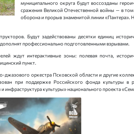
муниципального округа будут воссозданы герои
сражения Великой Отечественной войны — в том
оборона и прорыв знаменитой линии «Пантера». 
трукторов. Будут задействованы десятки единиц истори
й дополнят профессионально подготовленными взрывами.
елей ждут интерактивные зоны: полевая почта, истори
ицинский пункт.
о-джазового оркестра Псковской области и другие колле
зован при поддержке Российского фонда культуры в 
 и инфраструктура культуры» национального проекта «Сем