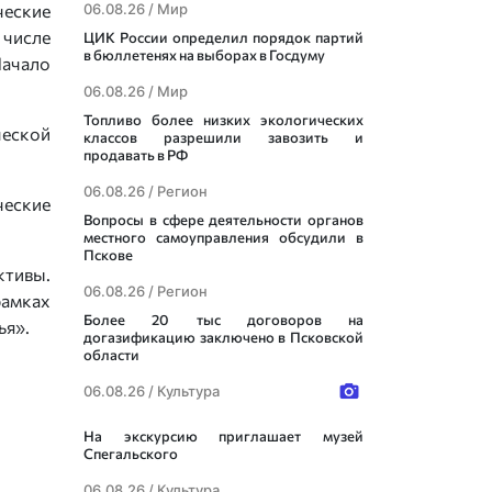
ческие
06.08.26 /
Мир
 числе
ЦИК России определил порядок партий
в бюллетенях на выборах в Госдуму
Начало
06.08.26 /
Мир
Топливо более низких экологических
ческой
классов разрешили завозить и
продавать в РФ
06.08.26 /
Регион
ческие
Вопросы в сфере деятельности органов
местного самоуправления обсудили в
Пскове
ктивы.
06.08.26 /
Регион
рамках
Более 20 тыс договоров на
ья».
догазификацию заключено в Псковской
области
06.08.26 /
Культура
На экскурсию приглашает музей
Спегальского
06.08.26 /
Культура