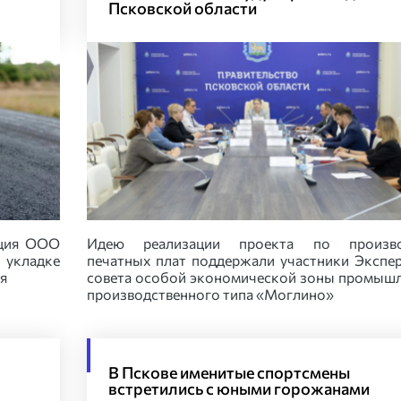
Псковской области
ация ООО
Идею реализации проекта по произво
 укладке
печатных плат поддержали участники Экспе
я
совета особой экономической зоны промыш
производственного типа «Моглино»
В Пскове именитые спортсмены
встретились с юными горожанами