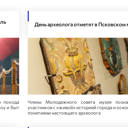
аль
День археолога отметят в Псковском 
ю похода
Члены Молодежного совета музея позна
оу и быт
участников с «живой» историей города и осн
понятиями настоящего археолога