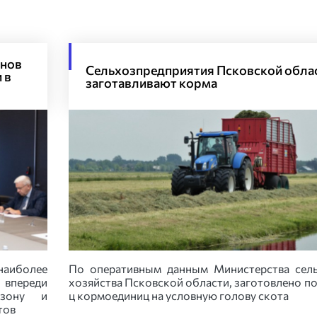
анов
Сельхозпредприятия Псковской обла
 в
заготавливают корма
наиболее
По оперативным данным Министерства сел
, впереди
хозяйства Псковской области, заготовлено по
езону и
ц кормоединиц на условную голову скота
тов