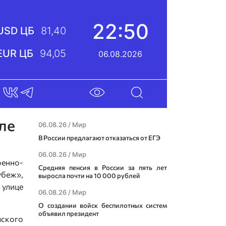
22:50
USD ЦБ
81,40
EUR ЦБ
94,05
06.08.2026
ле
06.08.26 /
Мир
В России предлагают отказаться от ЕГЭ
06.08.26 /
Мир
енно-
Средняя пенсия в России за пять лет
беж»,
выросла почти на 10 000 рублей
 улице
06.08.26 /
Мир
О создании войск беспилотных систем
объявил президент
ского