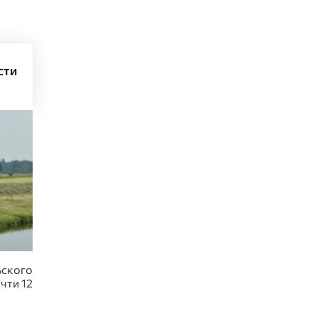
сти
ьского
чти 12