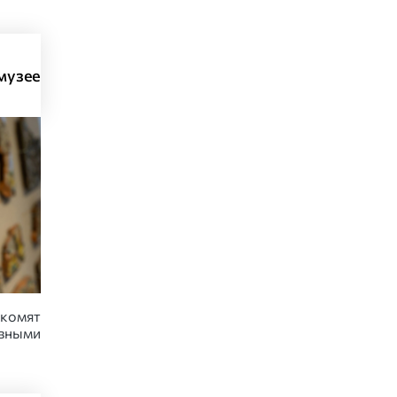
музее
комят
овными