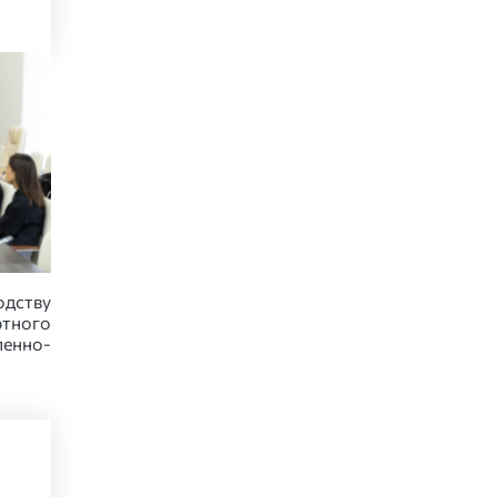
дству
ртного
ленно-