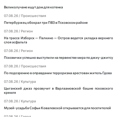
Великолучане ищут дом для котенка
07.08.26 /
Происшествия
Петербуржец обокрал три ПВЗ в Псковском районе
07.08.26 /
Регион
На трассе Изборск — Палкино — Остров ведется укладка верхнего
слоя асфальта
07.08.26 /
Регион
Псковички успешно выступили на первенстве мира по джиу-джитсу
07.08.26 /
Происшествия
По подозрению в оправдании терроризма арестован житель Гдова
07.08.26 /
Культура
Цыганский джаз прозвучит в Варлаамовской башне псковского
кремля
07.08.26 /
Культура
Музей-усадьба Софьи Ковалевской открывается для посетителей
07.08.26 /
Город