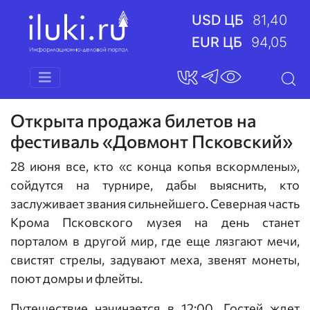
USD ЦБ
81,40
EUR ЦБ
94,05
Открыта продажа билетов на
фестиваль «Довмонт Псковский»
28 июня все, кто «с конца копья вскормлены»,
сойдутся на турнире, дабы выяснить, кто
заслуживает звания сильнейшего. Северная часть
Крома Псковского музея на день станет
порталом в другой мир, где еще лязгают мечи,
свистят стрелы, задувают меха, звенят монеты,
поют домры и флейты.
Путешествие начинается в 12:00. Гостей ждет