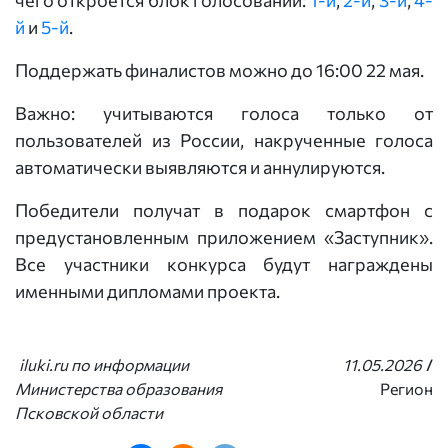
чего откроется блок голосований:
1-й
,
2-й
,
3-й
,
4-
й
и
5-й
.
Поддержать финалистов можно до 16:00 22 мая.
Важно: учитываются голоса только от
пользователей из России, накрученные голоса
автоматически выявляются и аннулируются.
Победители получат в подарок смартфон с
предустановленным приложением «Заступник».
Все участники конкурса будут награждены
именными дипломами проекта.
iluki.ru по информации
11.05.2026
/
Министерства образования
Регион
Псковской области