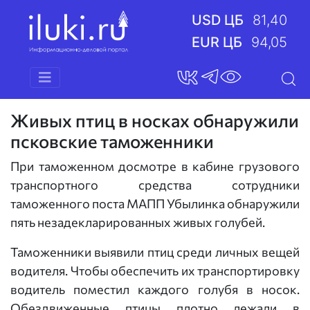
USD ЦБ
81,40
EUR ЦБ
94,05
Живых птиц в носках обнаружили
псковские таможенники
При таможенном досмотре в кабине грузового
транспортного средства сотрудники
таможенного поста МАПП Убылинка обнаружили
пять незадекларированных живых голубей.
Таможенники выявили птиц среди личных вещей
водителя. Чтобы обеспечить их транспортировку
водитель поместил каждого голубя в носок.
Обездвиженные птицы плотно лежали в